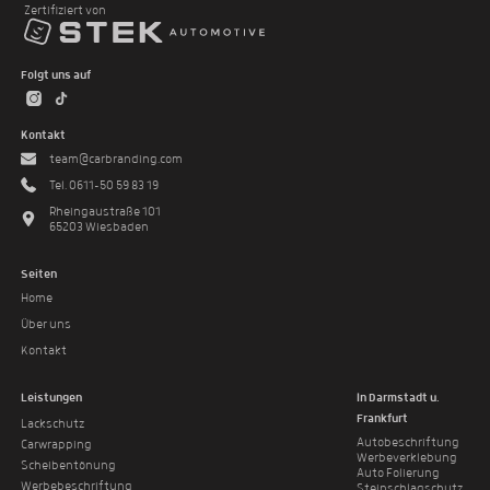
Zertifiziert von
Folgt uns auf
Kontakt
team@carbranding.com
Tel. 0611-50 59 83 19
Rheingaustraße 101
65203 Wiesbaden
Seiten
Home
Über uns
Kontakt
Leistungen
In Darmstadt u.
Frankfurt
Lackschutz
Autobeschriftung
Carwrapping
Werbeverklebung
Scheibentönung
Auto Folierung
Werbebeschriftung
Steinschlagschutz